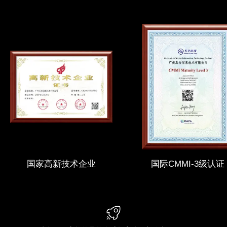
国家高新技术企业
国际CMMI-3级认证