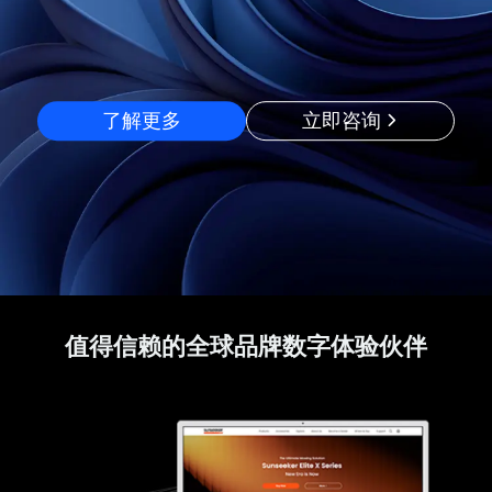
了解更多
了解更多
立即咨询
立即咨询
了解更多
立即咨询
值得信赖的全球品牌数字体验伙伴